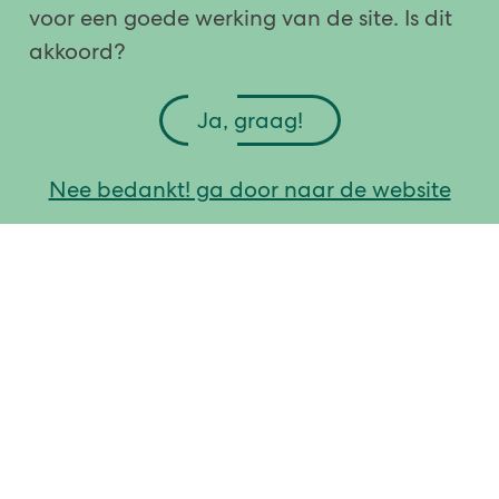
voor een goede werking van de site. Is dit
Eristalis tenax
akkoord?
Lees meer
Ja, graag!
Nee bedankt! ga door naar de website
Alle plaagdieren